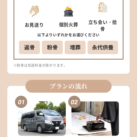
立ち会い
・拾
個別
火葬
お見送り
骨
以下より
いずれかを
お選びください
※粉骨は別途料金が掛かります。
プランの流れ