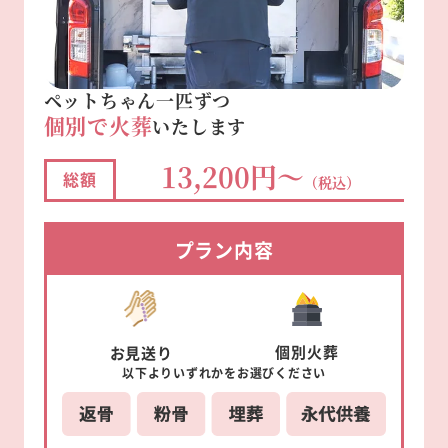
ペットちゃん一匹ずつ
個別で火葬
いたします
13,200円～
総額
（税込）
プラン内容
個別
火葬
お見送り
以下より
いずれかを
お選びください