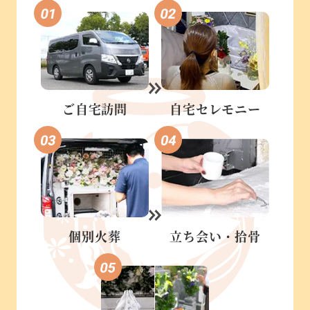
ご自宅訪問
自宅セレモニー
個別火葬
立ち会い・
拾骨