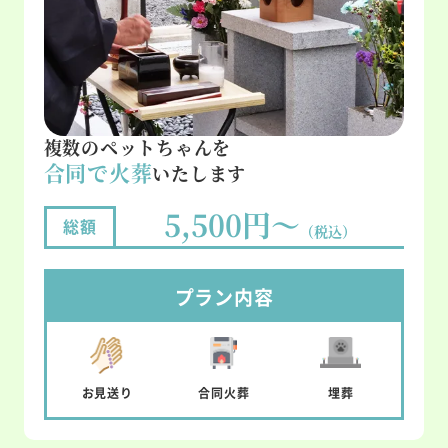
複数のペットちゃんを
合同で火葬
いたします
5,500円～
総額
（税込）
プラン内容
お見送り
合同
火葬
埋葬