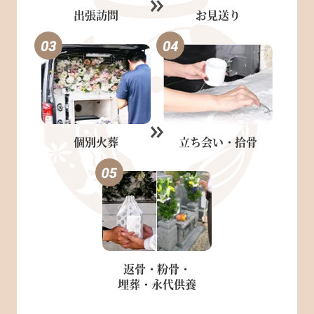
出張訪問
お見送り
個別火葬
立ち会い・
拾骨
返骨・粉骨・
埋葬・永代供養