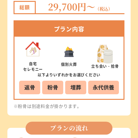
29,700円～
総額
（税込）
プラン
内容
自宅
個別
火葬
立ち会い
・拾骨
セレモニー
以下より
いずれかを
お選びください
※粉骨は別途料金が掛かります。
プランの流れ