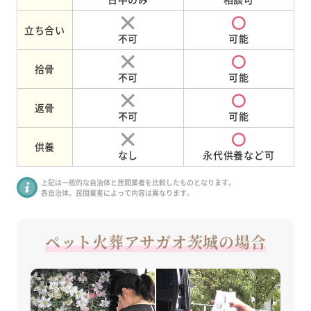
立ち合い
不可
可能
拾骨
不可
可能
返骨
不可
可能
供養
なし
永代供養など可
上記は一般的な自治体と民間業者を比較したものとなります。
各自治体、民間業者によって内容は異なります。
ペット火葬アサガオ茨城の場合