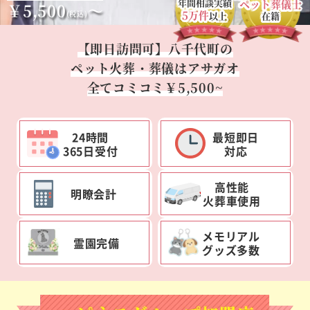
年間相談実績
ペット葬儀士
￥5,500
～
5万件
(税込)
以上
在籍
【即日訪問可】八千代町の
ペット火葬・葬儀はアサガオ
全てコミコミ￥5,500~
24時間
最短即日
365日受付
対応
高性能
明瞭会計
火葬車使用
メモリアル
霊園完備
グッズ多数