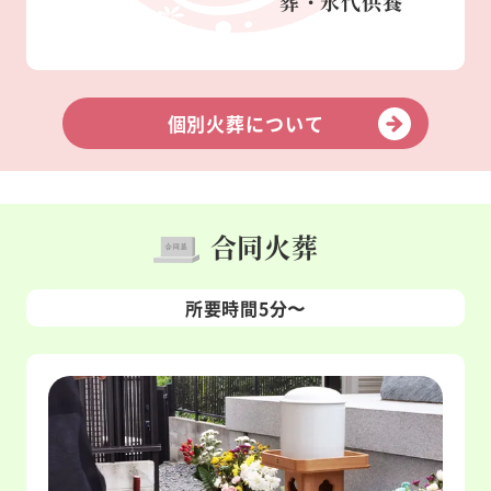
葬・永代供養
個別火葬について
合同火葬
所要時間5分〜