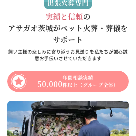
出張火葬専門
実績と信頼
の
アサガオ茨城がペット火葬・葬儀を
サポート
飼い主様の悲しみに寄り添うお見送りを私たちが誠心誠
意お手伝いさせていただきます
年間相談実績
50,000
件以上（グループ全体）