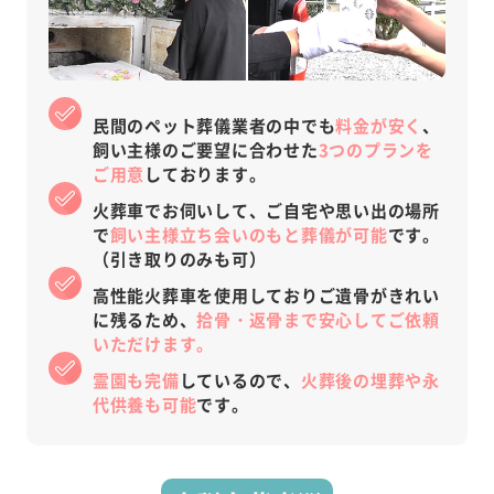
民間のペット葬儀業者の中でも
料金が安く
、
飼い主様のご要望に合わせた
3つのプランを
ご用意
しております。
火葬車でお伺いして、ご自宅や思い出の場所
で
飼い主様立ち会いのもと葬儀が可能
です。
（引き取りのみも可）
高性能火葬車を使用しておりご遺骨がきれい
に残るため、
拾骨・返骨まで安心してご依頼
いただけます。
霊園も完備
しているので、
火葬後の埋葬や永
代供養も可能
です。