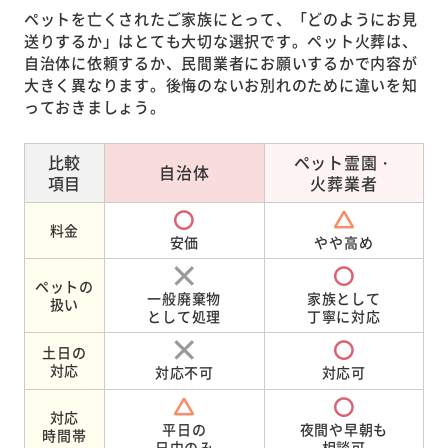
ペットを亡くされたご家族にとって、「どのようにお見
送りするか」はとても大切な選択です。ペット火葬は、
自治体に依頼するか、民間業者にお願いするかで内容が
大きく異なります。後悔のないお別れのために違いを知
っておきましょう。
比較
ペット霊園・
自治体
項目
火葬業者
料金
安価
やや高め
ペットの
一般廃棄物
家族として
扱い
として処理
丁寧に対応
土日の
対応
対応不可
対応可
対応
平日の
夜間や早朝も
時間帯
日中のみ
相談可