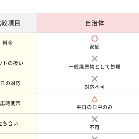
比較
項目
自治体
料金
安価
ットの
扱い
一般廃棄物
として処理
土日の
対応
対応不可
対応
時間帯
平日の
日中のみ
立ち合い
不可