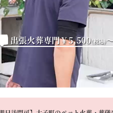
出張火葬専門
￥5,500
(税込)
即日訪問可】大子町の
ペット火葬・葬儀