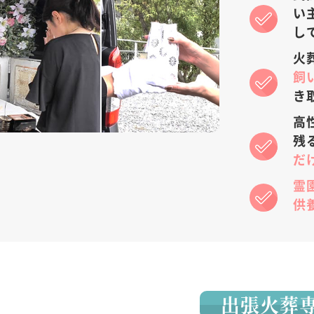
い
し
火
飼
き
高
残
だ
霊
供
出張火葬