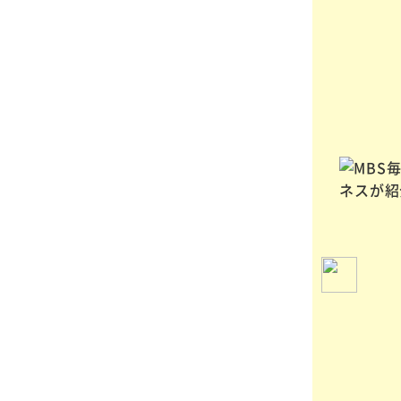
ニュースサイト
「まいどなニュース」
で
ペット火葬ハピネスの取材内容が
記事になりました！