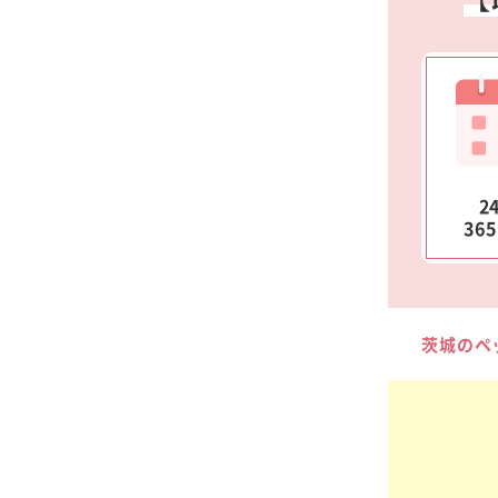
2
36
茨城のペ