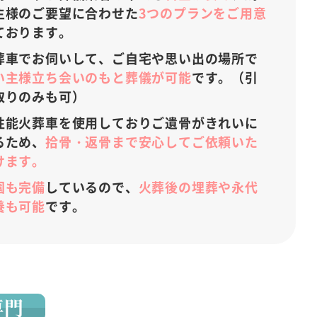
主様のご要望に合わせた
3つのプランをご用意
ております。
葬車でお伺いして、ご自宅や思い出の場所で
い主様立ち会いのもと葬儀が可能
です。（引
取りのみも可）
性能火葬車を使用しておりご遺骨がきれいに
るため、
拾骨・返骨まで安心してご依頼いた
けます。
園も完備
しているので、
火葬後の埋葬や永代
養も可能
です。
専門