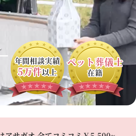
～
ペット葬儀士
年間相談実績
5万件
以上
在籍
はアサガオ
全てコミコミ￥5,500~