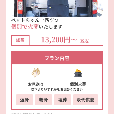
ペットちゃん一匹ずつ
個別で火葬
いたします
13,200円～
総額
（税込）
プラン内容
個別
火葬
お見送り
以下より
いずれかを
お選びください