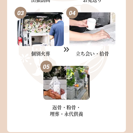
個別火葬
立ち会い・
拾骨
返骨・粉骨・
埋葬・永代供養