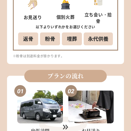
立ち会い
・拾
個別
火葬
お見送り
骨
以下より
いずれかを
お選びください
※粉骨は別途料金が掛かります。
プランの流れ
出張訪問
お見送り