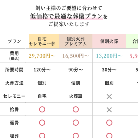
飼い主様のご要望に合わせて
低価格で最適な葬儀プラン
を
ご提案いたします
自宅
個別火葬
プラン
個別火葬
合
セレモニー葬
プレミアム
費用
29,700
円～
16,500
円～
13,200
円～
5,5
(税込)
所要時間
120分～
90分～
30分～
火葬方法
個別
個別
個別
セレモニー
自宅
火葬車
拾骨
返骨
埋葬