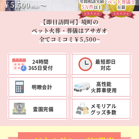
年間相談実績
ペット葬儀士
￥5,500
～
5万件
(税込)
以上
在籍
【即日訪問可】境町の
ペット火葬・葬儀はアサガオ
全てコミコミ￥5,500~
24時間
最短即日
365日受付
対応
高性能
明瞭会計
火葬車使用
メモリアル
霊園完備
グッズ多数