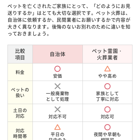
ペットを亡くされたご家族にとって、「どのようにお見
送りするか」はとても大切な選択です。ペット火葬は、
自治体に依頼するか、民間業者にお願いするかで内容が
大きく異なります。後悔のないお別れのために違いを知
っておきましょう。
比較
ペット霊園・
自治体
項目
火葬業者
料金
安価
やや高め
ペットの
一般廃棄物
家族として
扱い
として処理
丁寧に対応
土日の
対応
対応不可
対応可
対応
平日の
夜間や早朝も
時間帯
日中のみ
相談可