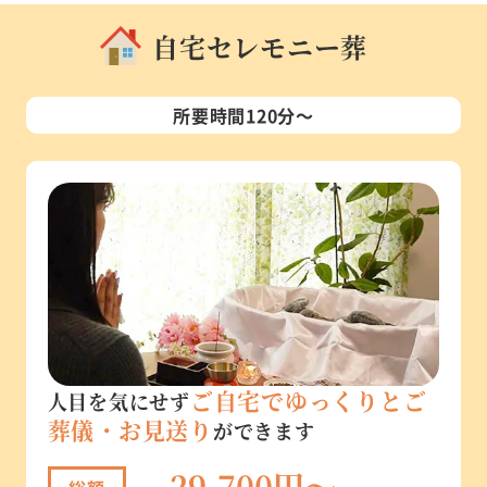
自宅セレモニー葬
所要時間120分～
ご自宅でゆっくりとご
人目を気にせず
葬儀・お見送り
ができます
29,700円～