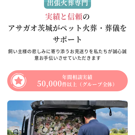
出張火葬専門
実績と信頼
の
アサガオ茨城がペット火葬・葬儀を
サポート
飼い主様の悲しみに寄り添うお見送りを私たちが誠心誠
意お手伝いさせていただきます
年間相談実績
50,000
件以上（グループ全体）