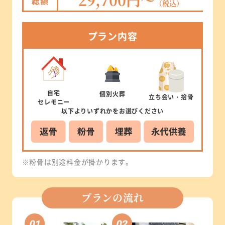
総額
（税込）
プラン
内容
自宅
個別
火葬
立ち会い
・拾骨
セレモニー
以下より
いずれかを
お選びください
※粉骨は別途料金が掛かります。
プランの流れ