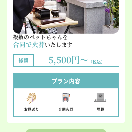
複数のペットちゃんを
合同で火葬
いたします
5,500円～
総額
（税込）
プラン内容
お見送り
合同
火葬
埋葬