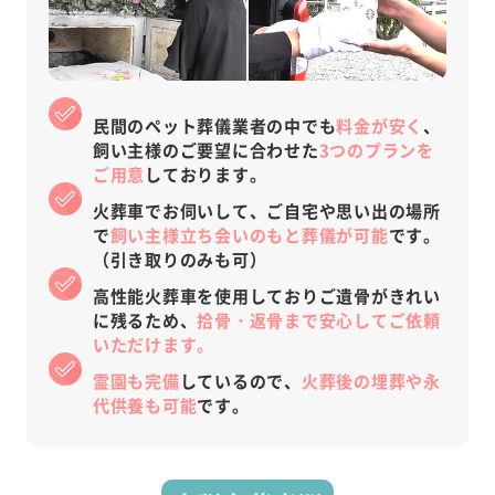
民間のペット葬儀業者の中でも
料金が安く
、
飼い主様のご要望に合わせた
3つのプランを
ご用意
しております。
火葬車でお伺いして、ご自宅や思い出の場所
で
飼い主様立ち会いのもと葬儀が可能
です。
（引き取りのみも可）
高性能火葬車を使用しておりご遺骨がきれい
に残るため、
拾骨・返骨まで安心してご依頼
いただけます。
霊園も完備
しているので、
火葬後の埋葬や永
代供養も可能
です。