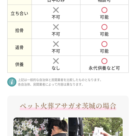
立ち合い
不可
可能
拾骨
不可
可能
返骨
不可
可能
供養
なし
永代供養など可
上記は一般的な自治体と民間業者を比較したものとなります。
各自治体、民間業者によって内容は異なります。
ペット火葬アサガオ茨城の場合